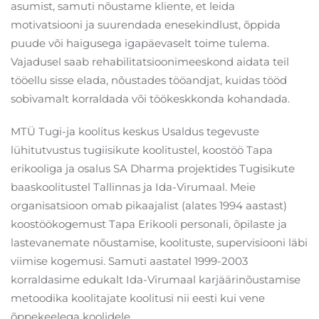
asumist, samuti nõustame kliente, et leida
motivatsiooni ja suurendada enesekindlust, õppida
puude või haigusega igapäevaselt toime tulema.
Vajadusel saab rehabilitatsioonimeeskond aidata teil
tööellu sisse elada, nõustades tööandjat, kuidas tööd
sobivamalt korraldada või töökeskkonda kohandada.
MTÜ Tugi-ja koolitus keskus Usaldus tegevuste
lühitutvustus tugiisikute koolitustel, koostöö Tapa
erikooliga ja osalus SA Dharma projektides Tugisikute
baaskoolitustel Tallinnas ja Ida-Virumaal. Meie
organisatsioon omab pikaajalist (alates 1994 aastast)
koostöökogemust Tapa Erikooli personali, õpilaste ja
lastevanemate nõustamise, koolituste, supervisiooni läbi
viimise kogemusi. Samuti aastatel 1999-2003
korraldasime edukalt Ida-Virumaal karjäärinõustamise
metoodika koolitajate koolitusi nii eesti kui vene
õppekeelega koolidele.