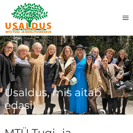
Skip to main content
Usaldus, mis aitab
edasi!
MTÜ Tugi- ja