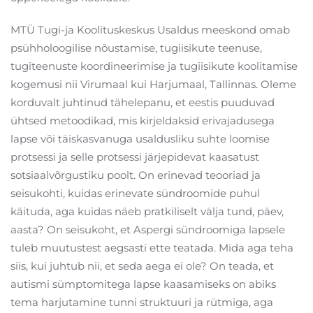
MTÜ Tugi-ja Koolituskeskus Usaldus meeskond omab
psühholoogilise nõustamise, tugiisikute teenuse,
tugiteenuste koordineerimise ja tugiisikute koolitamise
kogemusi nii Virumaal kui Harjumaal, Tallinnas. Oleme
korduvalt juhtinud tähelepanu, et eestis puuduvad
ühtsed metoodikad, mis kirjeldaksid erivajadusega
lapse või täiskasvanuga usaldusliku suhte loomise
protsessi ja selle protsessi järjepidevat kaasatust
sotsiaalvõrgustiku poolt. On erinevad teooriad ja
seisukohti, kuidas erinevate sündroomide puhul
käituda, aga kuidas näeb pratkiliselt välja tund, päev,
aasta? On seisukoht, et Aspergi sündroomiga lapsele
tuleb muutustest aegsasti ette teatada. Mida aga teha
siis, kui juhtub nii, et seda aega ei ole? On teada, et
autismi sümptomitega lapse kaasamiseks on abiks
tema harjutamine tunni struktuuri ja rütmiga, aga